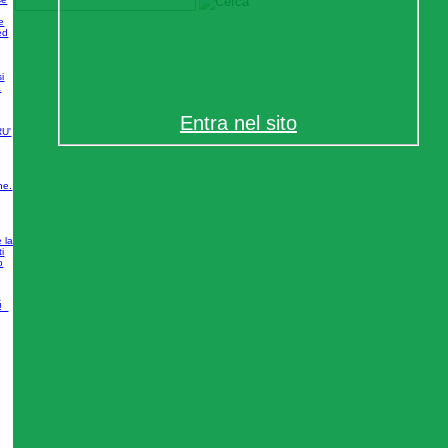
e
ed
si
a
Entra nel sito
ne.
 la
i
o
O
o!