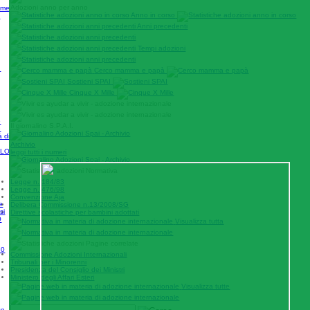
Adozioni anno per anno
come
Anno in corso
i
Anni precedenti
Tempi adozioni
n
Cerco mamma e papà
Sostieni SPAI
Cinque X Mille
e
Il giornalino S.P.A.I.
e
à di
Archivio
ILO
leggi tutti i numeri
Normativa
Legge n. 184/83
Legge n. 476/98
Convenzione Aja
le
Delibera Commissione n.13/2008/SG
si
Direttive scolastiche per bambini adottati
O
Visualizza tutta
Pagine correlate
30
Commissione Adozioni Internazionali
Tribunali per i Minorenni
Presidenza del Consiglio dei Ministri
Ministero degli Affari Esteri
Visualizza tutte
se