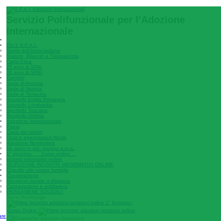
Servizio Polifunzionale per l'Adozione
Internazionale
Chi è S.P.A.I.
Storia dell'Associazione
Statuto, Bilancio e Trasparenza
Carta Etica
25 anni di SPAI
30 anni di SPAI
Contatti
Sede di Ancona
Sede di Verona
Sede di Terracina
Sportello Emilia Romagna
Sportello Lombardia
Sportello Toscana
Sportello Umbria
Adozione internazionale
Paesi
Carta dei servizi
Costi e agevolazioni fiscali
Adozione Nominativa
Un aiuto in più: gruppo a.m.a.
1° incontro: Corso online
incontri informativi online
ISCRIZIONE INCONTRI INFORMATIVI ONLINE
Chiedilo alle nostre famiglie
Cooperazione
Adozione morale a distanza
Cooperazione e solidarietà
PERGAMENE SOLIDALI
Sei in Homepage
1° Incontro:
Corso Online
are
Statistiche