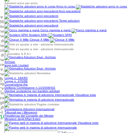
a
Adozioni anno per anno
Anno in corso
Anni precedenti
re.
Tempi adozioni
986
uto
Cerco mamma e papà
ne
Sostieni SPAI
che
Cinque X Mille
 di
he
oli
Il giornalino S.P.A.I.
 di
he
Archivio
re
leggi tutti i numeri
e,
one
Normativa
a,
Legge n. 184/83
Legge n. 476/98
ing
Convenzione Aja
) e
Delibera Commissione n.13/2008/SG
Direttive scolastiche per bambini adottati
io
Visualizza tutta
za
gli
Pagine correlate
 di
Commissione Adozioni Internazionali
.).
Tribunali per i Minorenni
Presidenza del Consiglio dei Ministri
TU
Ministero degli Affari Esteri
l
Visualizza tutte