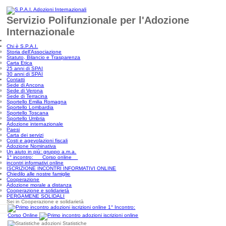
Servizio Polifunzionale per l'Adozione
Internazionale
Chi è S.P.A.I.
Storia dell'Associazione
Statuto, Bilancio e Trasparenza
Carta Etica
25 anni di SPAI
30 anni di SPAI
Contatti
Sede di Ancona
Sede di Verona
Sede di Terracina
Sportello Emilia Romagna
Sportello Lombardia
Sportello Toscana
Sportello Umbria
Adozione internazionale
Paesi
Carta dei servizi
Costi e agevolazioni fiscali
Adozione Nominativa
Un aiuto in più: gruppo a.m.a.
1° incontro: Corso online
incontri informativi online
ISCRIZIONE INCONTRI INFORMATIVI ONLINE
Chiedilo alle nostre famiglie
Cooperazione
Adozione morale a distanza
Cooperazione e solidarietà
PERGAMENE SOLIDALI
Sei in Cooperazione e solidarietà
1° Incontro:
Corso Online
Statistiche