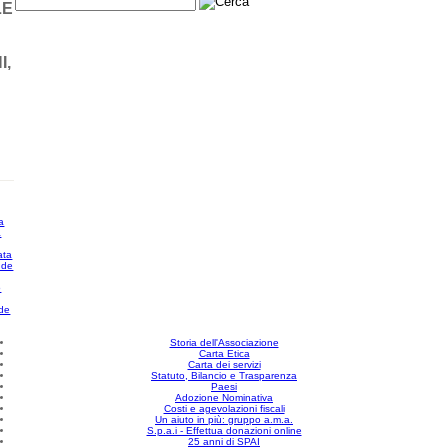
LE
I,
a
a
ata
 de
o
 de
Storia dell'Associazione
Carta Etica
Carta dei servizi
Statuto, Bilancio e Trasparenza
Paesi
Adozione Nominativa
Costi e agevolazioni fiscali
Un aiuto in più: gruppo a.m.a.
S.p.a.i - Effettua donazioni online
25 anni di SPAI