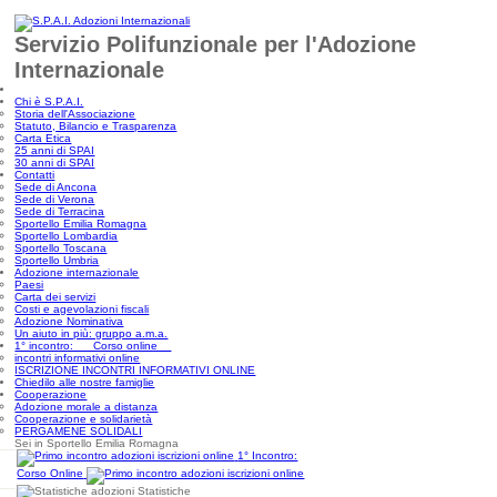
Servizio Polifunzionale per l'Adozione
Internazionale
Chi è S.P.A.I.
Storia dell'Associazione
Statuto, Bilancio e Trasparenza
Carta Etica
25 anni di SPAI
30 anni di SPAI
Contatti
Sede di Ancona
Sede di Verona
Sede di Terracina
Sportello Emilia Romagna
Sportello Lombardia
Sportello Toscana
Sportello Umbria
Adozione internazionale
Paesi
Carta dei servizi
Costi e agevolazioni fiscali
Adozione Nominativa
Un aiuto in più: gruppo a.m.a.
1° incontro: Corso online
incontri informativi online
ISCRIZIONE INCONTRI INFORMATIVI ONLINE
Chiedilo alle nostre famiglie
Cooperazione
Adozione morale a distanza
Cooperazione e solidarietà
PERGAMENE SOLIDALI
Sei in Sportello Emilia Romagna
1° Incontro:
Corso Online
Statistiche