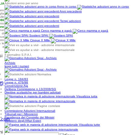
Adozioni anno per anno
IA
Anno in corso
ato
Anni precedenti
lia
ulle
986
Tempi adozioni
nto
one
nel
Cerco mamma e papà
 di
Sostieni SPAI
sua
sto
Cinque X Mille
n le
i a
si
Il giornalino S.P.A.I.
Archivio
leggi tutti i numeri
o
Normativa
Legge n. 184/83
39
Legge n. 476/98
Convenzione Aja
Delibera Commissione n.13/2008/SG
Direttive scolastiche per bambini adottati
Visualizza tutta
Pagine correlate
Commissione Adozioni Internazionali
Tribunali per i Minorenni
Presidenza del Consiglio dei Ministri
l.com
Ministero degli Affari Esteri
Visualizza tutte
ni