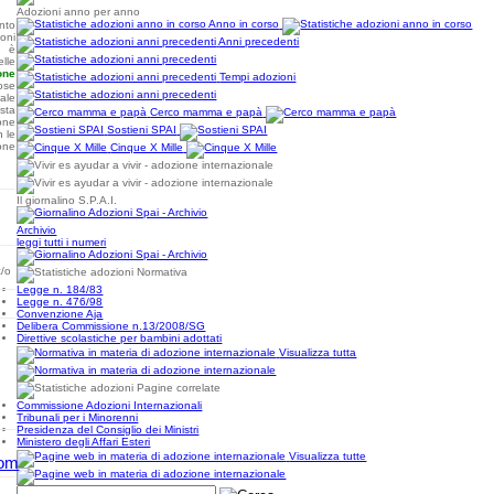
Adozioni anno per anno
Anno in corso
nto
ioni
Anni precedenti
è
elle
one
Tempi adozioni
ose
nale
sta
Cerco mamma e papà
one
Sostieni SPAI
 le
ione
Cinque X Mille
Il giornalino S.P.A.I.
Archivio
leggi tutti i numeri
/o
Normativa
Legge n. 184/83
Legge n. 476/98
Convenzione Aja
Delibera Commissione n.13/2008/SG
Direttive scolastiche per bambini adottati
Visualizza tutta
Pagine correlate
Commissione Adozioni Internazionali
Tribunali per i Minorenni
Presidenza del Consiglio dei Ministri
Ministero degli Affari Esteri
Visualizza tutte
com