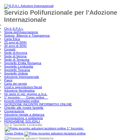
Servizio Polifunzionale per l'Adozione
Internazionale
Chi è S.P.A.I.
Storia dell'Associazione
Statuto, Bilancio e Trasparenza
Carta Etica
25 anni di SPAI
30 anni di SPAI
Contatti
Sede di Ancona
Sede di Verona
Sede di Terracina
Sportello Emilia Romagna
Sportello Lombardia
Sportello Toscana
Sportello Umbria
Adozione internazionale
Paesi
Carta dei servizi
Costi e agevolazioni fiscali
Adozione Nominativa
Un aiuto in più: gruppo a.m.a.
1° incontro: Corso online
incontri informativi online
ISCRIZIONE INCONTRI INFORMATIVI ONLINE
Chiedilo alle nostre famiglie
Cooperazione
Adozione morale a distanza
Cooperazione e solidarietà
PERGAMENE SOLIDALI
Sei in Sportello Lombardia
1° Incontro:
Corso Online
Statistiche