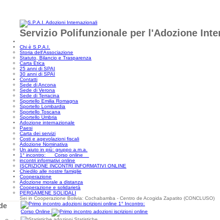
Servizio Polifunzionale per l'Adozione Int
Chi è S.P.A.I.
Storia dell'Associazione
Statuto, Bilancio e Trasparenza
Carta Etica
25 anni di SPAI
30 anni di SPAI
Contatti
Sede di Ancona
Sede di Verona
Sede di Terracina
Sportello Emilia Romagna
Sportello Lombardia
Sportello Toscana
Sportello Umbria
Adozione internazionale
Paesi
Carta dei servizi
Costi e agevolazioni fiscali
Adozione Nominativa
Un aiuto in più: gruppo a.m.a.
1° incontro: Corso online
incontri informativi online
ISCRIZIONE INCONTRI INFORMATIVI ONLINE
Chiedilo alle nostre famiglie
Cooperazione
Adozione morale a distanza
Cooperazione e solidarietà
PERGAMENE SOLIDALI
Sei in Cooperazione Bolivia: Cochabamba - Centro de Acogida Zapatito (CONCLUSO)
1° Incontro:
 de
Corso Online
Statistiche