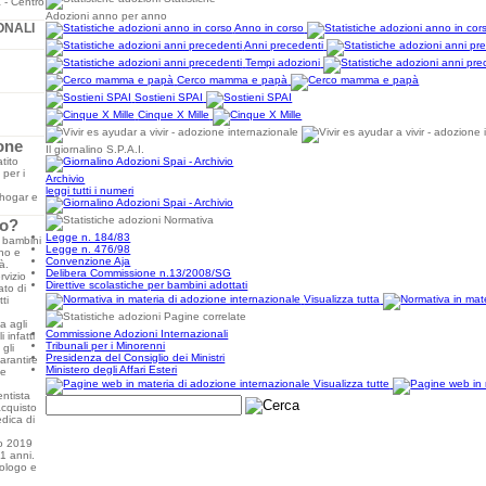
Adozioni anno per anno
ONALI
Anno in corso
Anni precedenti
Tempi adozioni
Cerco mamma e papà
Sostieni SPAI
Cinque X Mille
one
Il giornalino S.P.A.I.
tito
 per i
Archivio
leggi tutti i numeri
 hogar e
Normativa
to?
Legge n. 184/83
a bambini
Legge n. 476/98
ono e
Convenzione Aja
à.
Delibera Commissione n.13/2008/SG
rvizio
Direttive scolastiche per bambini adottati
ato di
Visualizza tutta
ti
Pagine correlate
a agli
Commissione Adozioni Internazionali
 infatti
Tribunali per i Minorenni
 gli
Presidenza del Consiglio dei Ministri
arantire
Ministero degli Affari Esteri
 e
Visualizza tutte
entista
acquisto
edica di
lio 2019
21 anni.
cologo e