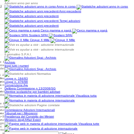
Adozioni anno per anno
I
Anno in corso
Anni precedenti
Tempi adozioni
Cerco mamma e papà
Sostieni SPAI
Cinque X Mille
Il giornalino S.P.A.I.
 il
Archivio
tra
leggi tutti i numeri
dei
Normativa
si è
fre
Legge n. 184/83
pia
Legge n. 476/98
a e
Convenzione Aja
Delibera Commissione n.13/2008/SG
 dei
Direttive scolastiche per bambini adottati
vida
Visualizza tutta
e il
Pagine correlate
ioni
nno
Commissione Adozioni Internazionali
base
Tribunali per i Minorenni
i, 8
Presidenza del Consiglio dei Ministri
ano
Ministero degli Affari Esteri
ggio
Visualizza tutte
i.
tto
o a