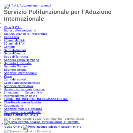
Servizio Polifunzionale per l'Adozione
Internazionale
Chi è S.P.A.I.
Storia dell'Associazione
Statuto, Bilancio e Trasparenza
Carta Etica
25 anni di SPAI
30 anni di SPAI
Contatti
Sede di Ancona
Sede di Verona
Sede di Terracina
Sportello Emilia Romagna
Sportello Lombardia
Sportello Toscana
Sportello Umbria
Adozione internazionale
Paesi
Carta dei servizi
Costi e agevolazioni fiscali
Adozione Nominativa
Un aiuto in più: gruppo a.m.a.
1° incontro: Corso online
incontri informativi online
ISCRIZIONE INCONTRI INFORMATIVI ONLINE
Chiedilo alle nostre famiglie
Cooperazione
Adozione morale a distanza
Cooperazione e solidarietà
PERGAMENE SOLIDALI
Sei in Cooperazione Bolivia: Cochabamba - Virginia Madriz
1° Incontro:
 -
Corso Online
Statistiche