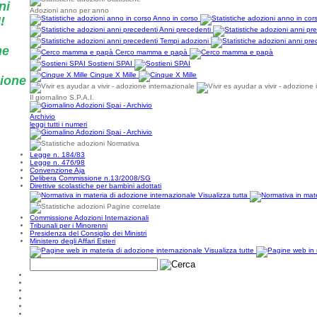
ni
Adozioni anno per anno
!
Anno in corso
Anni precedenti
Tempi adozioni
ne
Cerco mamma e papà
Sostieni SPAI
Cinque X Mille
zione
Il giornalino S.P.A.I.
Archivio
leggi tutti i numeri
Normativa
Legge n. 184/83
Legge n. 476/98
Convenzione Aja
Delibera Commissione n.13/2008/SG
Direttive scolastiche per bambini adottati
Visualizza tutta
Pagine correlate
Commissione Adozioni Internazionali
Tribunali per i Minorenni
Presidenza del Consiglio dei Ministri
Ministero degli Affari Esteri
Visualizza tutte