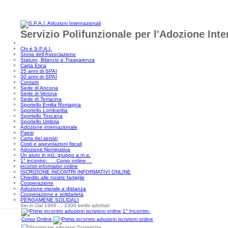
Servizio Polifunzionale per l'Adozione Int
Chi è S.P.A.I.
Storia dell'Associazione
Statuto, Bilancio e Trasparenza
Carta Etica
25 anni di SPAI
30 anni di SPAI
Contatti
Sede di Ancona
Sede di Verona
Sede di Terracina
Sportello Emilia Romagna
Sportello Lombardia
Sportello Toscana
Sportello Umbria
Adozione internazionale
Paesi
Carta dei servizi
Costi e agevolazioni fiscali
Adozione Nominativa
Un aiuto in più: gruppo a.m.a.
1° incontro: Corso online
incontri informativi online
ISCRIZIONE INCONTRI INFORMATIVI ONLINE
Chiedilo alle nostre famiglie
Cooperazione
Adozione morale a distanza
Cooperazione e solidarietà
PERGAMENE SOLIDALI
Sei in Dal 1986 ... 2300 bimbi adottati
1° Incontro:
Corso Online
Statistiche