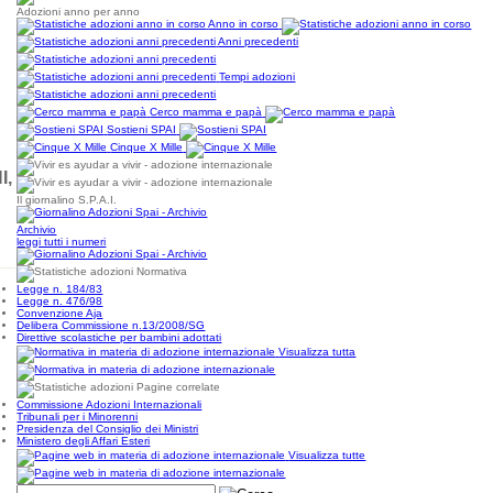
Adozioni anno per anno
Anno in corso
Anni precedenti
Tempi adozioni
Cerco mamma e papà
Sostieni SPAI
Cinque X Mille
I,
Il giornalino S.P.A.I.
Archivio
leggi tutti i numeri
Normativa
Legge n. 184/83
Legge n. 476/98
Convenzione Aja
Delibera Commissione n.13/2008/SG
Direttive scolastiche per bambini adottati
Visualizza tutta
Pagine correlate
Commissione Adozioni Internazionali
Tribunali per i Minorenni
Presidenza del Consiglio dei Ministri
Ministero degli Affari Esteri
Visualizza tutte