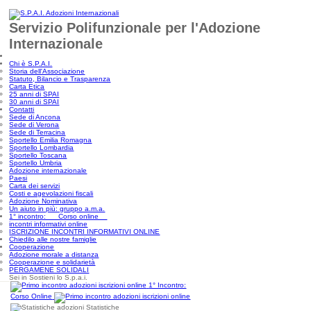
Servizio Polifunzionale per l'Adozione
Internazionale
Chi è S.P.A.I.
Storia dell'Associazione
Statuto, Bilancio e Trasparenza
Carta Etica
25 anni di SPAI
30 anni di SPAI
Contatti
Sede di Ancona
Sede di Verona
Sede di Terracina
Sportello Emilia Romagna
Sportello Lombardia
Sportello Toscana
Sportello Umbria
Adozione internazionale
Paesi
Carta dei servizi
Costi e agevolazioni fiscali
Adozione Nominativa
Un aiuto in più: gruppo a.m.a.
1° incontro: Corso online
incontri informativi online
ISCRIZIONE INCONTRI INFORMATIVI ONLINE
Chiedilo alle nostre famiglie
Cooperazione
Adozione morale a distanza
Cooperazione e solidarietà
PERGAMENE SOLIDALI
Sei in Sostieni lo S.p.a.i.
1° Incontro:
Corso Online
Statistiche