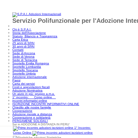
Servizio Polifunzionale per l'Adozione Int
Chi è S.P.A.I.
Storia dell'Associazione
Statuto, Bilancio e Trasparenza
Carta Etica
25 anni di SPAI
30 anni di SPAI
Contatti
Sede di Ancona
Sede di Verona
Sede di Terracina
Sportello Emilia Romagna
Sportello Lombardia
Sportello Toscana
Sportello Umbria
Adozione internazionale
Paesi
Carta dei servizi
Costi e agevolazioni fiscali
Adozione Nominativa
Un aiuto in più: gruppo a.m.a.
1° incontro: Corso online
incontri informativi online
ISCRIZIONE INCONTRI INFORMATIVI ONLINE
Chiedilo alle nostre famiglie
Cooperazione
Adozione morale a distanza
Cooperazione e solidarietà
PERGAMENE SOLIDALI
Sei in ADOZIONE A DISTANZA IN PERU'
1° Incontro:
Corso Online
Statistiche