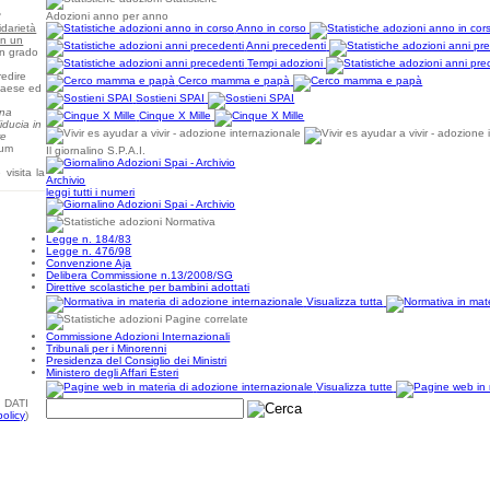
?
Adozioni anno per anno
idarietà
Anno in corso
in un
Anni precedenti
in grado
Tempi adozioni
redire
Cerco mamma e papà
Paese ed
Sostieni SPAI
una
Cinque X Mille
iducia in
re
rum
Il giornalino S.P.A.I.
 visita la
Archivio
leggi tutti i numeri
Normativa
Legge n. 184/83
Legge n. 476/98
Convenzione Aja
Delibera Commissione n.13/2008/SG
Direttive scolastiche per bambini adottati
Visualizza tutta
Pagine correlate
Commissione Adozioni Internazionali
Tribunali per i Minorenni
Presidenza del Consiglio dei Ministri
Ministero degli Affari Esteri
Visualizza tutte
 DATI
policy
)