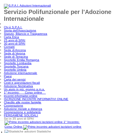
Servizio Polifunzionale per l'Adozione
Internazionale
Chi è S.P.A.I.
Storia dell'Associazione
Statuto, Bilancio e Trasparenza
Carta Etica
25 anni di SPAI
30 anni di SPAI
Contatti
Sede di Ancona
Sede di Verona
Sede di Terracina
Sportello Emilia Romagna
Sportello Lombardia
Sportello Toscana
Sportello Umbria
Adozione internazionale
Paesi
Carta dei servizi
Costi e agevolazioni fiscali
Adozione Nominativa
Un aiuto in più: gruppo a.m.a.
1° incontro: Corso online
incontri informativi online
ISCRIZIONE INCONTRI INFORMATIVI ONLINE
Chiedilo alle nostre famiglie
Cooperazione
Adozione morale a distanza
Cooperazione e solidarietà
PERGAMENE SOLIDALI
Sei in 35 anni di SPAI
1° Incontro:
Corso Online
Statistiche