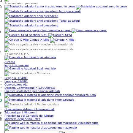
I
Adozioni anno per anno
o
Anno in corso
Anni precedenti
Tempi adozioni
o
Cerco mamma e papà
Sostieni SPAI
Cinque X Mille
,
Il giornalino S.P.A.I.
Archivio
leggi tutti i numeri
Normativa
Legge n. 184/83
Legge n. 476/98
Convenzione Aja
i
Delibera Commissione n.13/2008/SG
Direttive scolastiche per bambini adottati
i
Visualizza tutta
o
Pagine correlate
Commissione Adozioni Internazionali
o
Tribunali per i Minorenni
Presidenza del Consiglio dei Ministri
li
Ministero degli Affari Esteri
Visualizza tutte