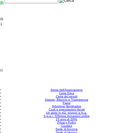
di
on
i
er
Storia dell'Associazione
Carta Etica
Carta dei servizi
Statuto, Bilancio e Trasparenza
Paesi
Adozione Nominativa
Costi e agevolazioni fiscali
Un aiuto in più: gruppo a.m.a.
S.p.a.i - Effettua donazioni online
25 anni di SPAI
Privacy Policy
Cookies
Sede di Ancona
Sede di Verona