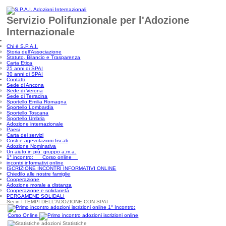
Servizio Polifunzionale per l'Adozione
Internazionale
Chi è S.P.A.I.
Storia dell'Associazione
Statuto, Bilancio e Trasparenza
Carta Etica
25 anni di SPAI
30 anni di SPAI
Contatti
Sede di Ancona
Sede di Verona
Sede di Terracina
Sportello Emilia Romagna
Sportello Lombardia
Sportello Toscana
Sportello Umbria
Adozione internazionale
Paesi
Carta dei servizi
Costi e agevolazioni fiscali
Adozione Nominativa
Un aiuto in più: gruppo a.m.a.
1° incontro: Corso online
incontri informativi online
ISCRIZIONE INCONTRI INFORMATIVI ONLINE
Chiedilo alle nostre famiglie
Cooperazione
Adozione morale a distanza
Cooperazione e solidarietà
PERGAMENE SOLIDALI
Sei in I TEMPI DELL'ADOZIONE CON SPAI
1° Incontro:
Corso Online
Statistiche