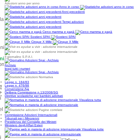
Adozioni anno per anno
Anno in corso
Anni precedenti
la
Tempi adozioni
Cerco mamma e papà
Sostieni SPAI
Cinque X Mille
oni
Il giornalino S.P.A.I.
ni
non
Archivio
leggi tutti i numeri
Normativa
Legge n. 184/83
Legge n. 476/98
e
Convenzione Aja
e
Delibera Commissione n.13/2008/SG
Direttive scolastiche per bambini adottati
i
Visualizza tutta
el
Pagine correlate
Commissione Adozioni Internazionali
Tribunali per i Minorenni
Presidenza del Consiglio dei Ministri
Ministero degli Affari Esteri
Visualizza tutte
i