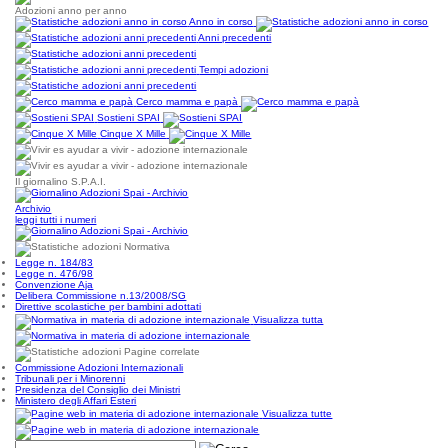
Adozioni anno per anno
Anno in corso
Anni precedenti
Tempi adozioni
Cerco mamma e papà
Sostieni SPAI
Cinque X Mille
Il giornalino S.P.A.I.
Archivio
leggi tutti i numeri
Normativa
Legge n. 184/83
Legge n. 476/98
Convenzione Aja
Delibera Commissione n.13/2008/SG
Direttive scolastiche per bambini adottati
Visualizza tutta
Pagine correlate
Commissione Adozioni Internazionali
Tribunali per i Minorenni
Presidenza del Consiglio dei Ministri
Ministero degli Affari Esteri
Visualizza tutte