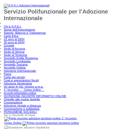
Servizio Polifunzionale per l'Adozione
Internazionale
Chi è S.P.A.I.
Storia dell'Associazione
Statuto, Bilancio e Trasparenza
Carta Etica
25 anni di SPAI
30 anni di SPAI
Contatti
Sede di Ancona
Sede di Verona
Sede di Terracina
Sportello Emilia Romagna
Sportello Lombardia
Sportello Toscana
Sportello Umbria
Adozione internazionale
Paesi
Carta dei servizi
Costi e agevolazioni fiscali
Adozione Nominativa
Un aiuto in più: gruppo a.m.a.
1° incontro: Corso online
incontri informativi online
ISCRIZIONE INCONTRI INFORMATIVI ONLINE
Chiedilo alle nostre famiglie
Cooperazione
Adozione morale a distanza
Cooperazione e solidarietà
PERGAMENE SOLIDALI
Sei in Sportello di Imola
1° Incontro:
Corso Online
Statistiche