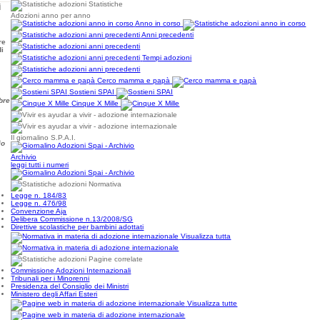
Statistiche
i
Adozioni anno per anno
Anno in corso
Anni precedenti
re
di
Tempi adozioni
Cerco mamma e papà
Sostieni SPAI
bre
Cinque X Mille
o
Il giornalino S.P.A.I.
io
Archivio
leggi tutti i numeri
Normativa
Legge n. 184/83
Legge n. 476/98
Convenzione Aja
Delibera Commissione n.13/2008/SG
Direttive scolastiche per bambini adottati
Visualizza tutta
Pagine correlate
Commissione Adozioni Internazionali
Tribunali per i Minorenni
Presidenza del Consiglio dei Ministri
Ministero degli Affari Esteri
Visualizza tutte