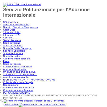
Servizio Polifunzionale per l'Adozione
Internazionale
Chi è S.P.A.I.
Storia dell'Associazione
Statuto, Bilancio e Trasparenza
Carta Etica
25 anni di SPAI
30 anni di SPAI
Contatti
Sede di Ancona
Sede di Verona
Sede di Terracina
Sportello Emilia Romagna
Sportello Lombardia
Sportello Toscana
Sportello Umbria
Adozione internazionale
Paesi
Carta dei servizi
Costi e agevolazioni fiscali
Adozione Nominativa
Un aiuto in più: gruppo a.m.a.
1° incontro: Corso online
incontri informativi online
ISCRIZIONE INCONTRI INFORMATIVI ONLINE
Chiedilo alle nostre famiglie
Cooperazione
Adozione morale a distanza
Cooperazione e solidarietà
PERGAMENE SOLIDALI
Sei in INTERVENTI STRORDINARI DI SOSTEGNO ECONOMICO PER LE ADOZIONI
INTERNAZIONALI
1° Incontro:
Corso Online