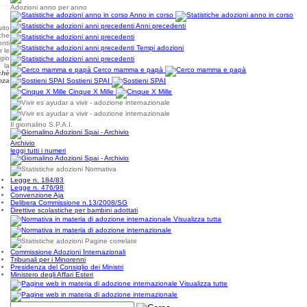
Adozioni anno per anno
Anno in corso
Anni precedenti
ito
che
onti
Tempi adozioni
r le
gio
 la
Cerco mamma e papà
chè
nza
Sostieni SPAI
Cinque X Mille
Il giornalino S.P.A.I.
Archivio
leggi tutti i numeri
Normativa
Legge n. 184/83
Legge n. 476/98
Convenzione Aja
Delibera Commissione n.13/2008/SG
Direttive scolastiche per bambini adottati
Visualizza tutta
Pagine correlate
Commissione Adozioni Internazionali
Tribunali per i Minorenni
Presidenza del Consiglio dei Ministri
Ministero degli Affari Esteri
Visualizza tutte