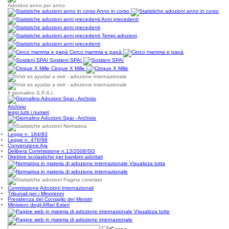
Adozioni anno per anno
Anno in corso
Anni precedenti
Tempi adozioni
Cerco mamma e papà
Sostieni SPAI
Cinque X Mille
Il giornalino S.P.A.I.
Archivio
leggi tutti i numeri
Normativa
Legge n. 184/83
Legge n. 476/98
Convenzione Aja
Delibera Commissione n.13/2008/SG
Direttive scolastiche per bambini adottati
Visualizza tutta
Pagine correlate
Commissione Adozioni Internazionali
Tribunali per i Minorenni
Presidenza del Consiglio dei Ministri
Ministero degli Affari Esteri
Visualizza tutte