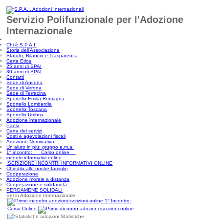
Servizio Polifunzionale per l'Adozione
Internazionale
Chi è S.P.A.I.
Storia dell'Associazione
Statuto, Bilancio e Trasparenza
Carta Etica
25 anni di SPAI
30 anni di SPAI
Contatti
Sede di Ancona
Sede di Verona
Sede di Terracina
Sportello Emilia Romagna
Sportello Lombardia
Sportello Toscana
Sportello Umbria
Adozione internazionale
Paesi
Carta dei servizi
Costi e agevolazioni fiscali
Adozione Nominativa
Un aiuto in più: gruppo a.m.a.
1° incontro: Corso online
incontri informativi online
ISCRIZIONE INCONTRI INFORMATIVI ONLINE
Chiedilo alle nostre famiglie
Cooperazione
Adozione morale a distanza
Cooperazione e solidarietà
PERGAMENE SOLIDALI
Sei in Adozione Internazionale
1° Incontro:
Corso Online
Statistiche